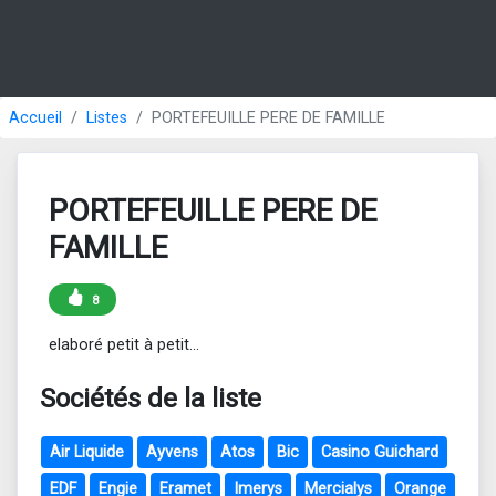
Accueil
Listes
PORTEFEUILLE PERE DE FAMILLE
PORTEFEUILLE PERE DE
FAMILLE
8
elaboré petit à petit...
Sociétés de la liste
Air Liquide
Ayvens
Atos
Bic
Casino Guichard
EDF
Engie
Eramet
Imerys
Mercialys
Orange