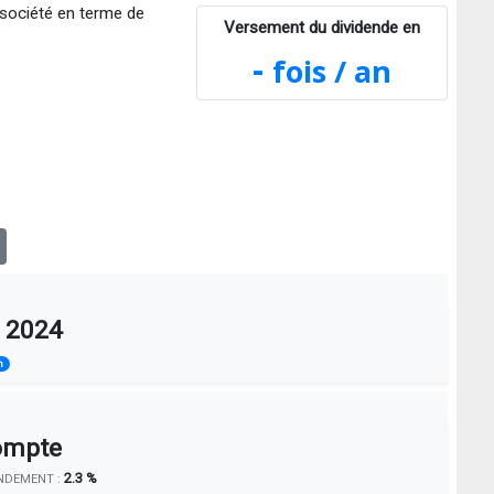
 société en terme de
Versement du dividende en
-
fois / an
s 2024
n
ompte
2.3 %
NDEMENT :